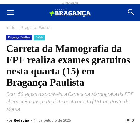
Publicidade
Início
Bragança Paulista
Bragança Paulista
Saúde
Carreta da Mamografia da
FPF realiza exames gratuitos
nesta quarta (15) em
Bragança Paulista
Com 50 vagas disponíveis, a Carreta da Mamografia da FPF
chega a Bragança Paulista nesta quarta (15), no Posto de
Monta.
Por
Redação
-
14 de outubro de 2025
0