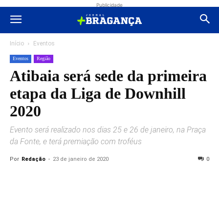
Publicidade
Início
Eventos
Eventos
Região
Atibaia será sede da primeira
etapa da Liga de Downhill
2020
Evento será realizado nos dias 25 e 26 de janeiro, na Praça
da Fonte, e terá premiação com troféus
Por
Redação
-
23 de janeiro de 2020
0