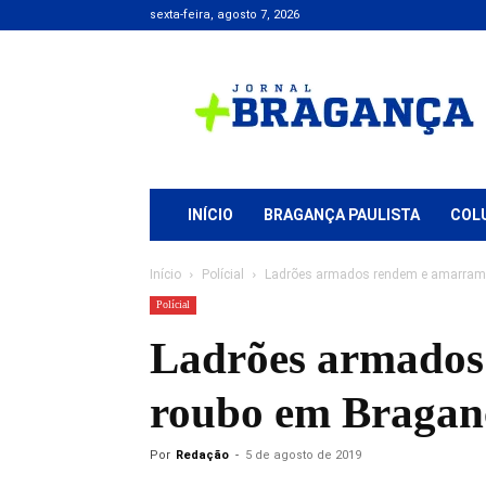
sexta-feira, agosto 7, 2026
Jornal
+
Bragança
INÍCIO
BRAGANÇA PAULISTA
COL
Início
Polícial
Ladrões armados rendem e amarram p
Polícial
Ladrões armados
roubo em Braganç
Por
Redação
-
5 de agosto de 2019