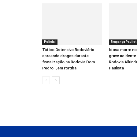
Polícial
Bragança Paulist
Tático Ostensivo Rodoviário
Idosa morre no
apreende drogas durante
grave acidente 
fiscalização na Rodovia Dom
Rodovia Alkind
Pedro I, em Itatiba
Paulista