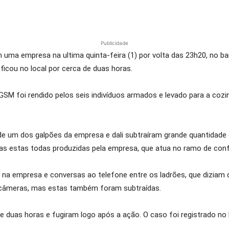
Publicidade
uma empresa na ultima quinta-feira (1) por volta das 23h20, no bai
icou no local por cerca de duas horas.
SM foi rendido pelos seis indivíduos armados e levado para a cozi
e um dos galpões da empresa e dali subtraíram grande quantidade 
peças estas todas produzidas pela empresa, que atua no ramo de con
s na empresa e conversas ao telefone entre os ladrões, que diziam q
 câmeras, mas estas também foram subtraídas.
duas horas e fugiram logo após a ação. O caso foi registrado no Pl