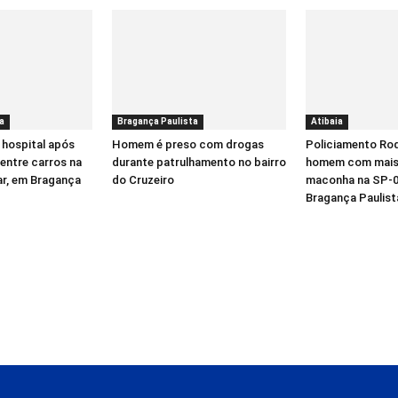
a
Bragança Paulista
Atibaia
 hospital após
Homem é preso com drogas
Policiamento Rod
entre carros na
durante patrulhamento no bairro
homem com mais 
ar, em Bragança
do Cruzeiro
maconha na SP-0
Bragança Paulist