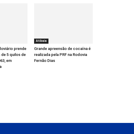
Atibaia
oviário prende
Grande apreensão de cocaína é
de 5 quilos de
realizada pela PRF na Rodovia
63, em
Fernão Dias
a