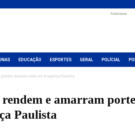
Publicidade
UNAS
EDUCAÇÃO
ESPORTES
GERAL
POLÍCIAL
PO
orteiro durante roubo em Bragança Paulista
 rendem e amarram porte
a Paulista