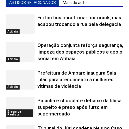
ARTIGOS RELACIONADOS
Mais do autor
Furtou fios para trocar por crack, mas
acabou trocando a rua pela delegacia
Atibaia
Operação conjunta reforça segurança,
limpeza dos espaços públicos e apoio
social em Atibaia
Atibaia
Prefeitura de Amparo inaugura Sala
Lilás para atendimento a mulheres
vítimas de violência
Atibaia
Picanha e chocolate debaixo da blusa:
suspeito é preso após furto em
Bragança
supermercado
Paulista
Tribunal do Júri condena réus no Caso