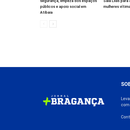
segurança, limpeza dos espaços
Sala Lilás para
públicos e apoio social em
mulheres vítima
Atibaia
SO
Leva
com 
Cont