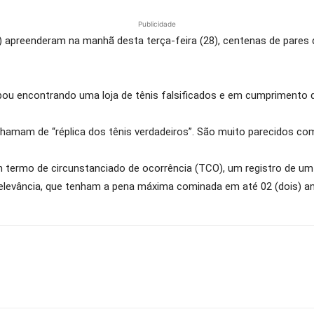
Publicidade
IG) apreenderam na manhã desta terça-feira (28), centenas de pares 
abou encontrando uma loja de tênis falsificados e em cumprimento 
amam de “réplica dos tênis verdadeiros”. São muito parecidos com 
u um termo de circunstanciado de ocorrência (TCO), um registro de u
 relevância, que tenham a pena máxima cominada em até 02 (dois) a