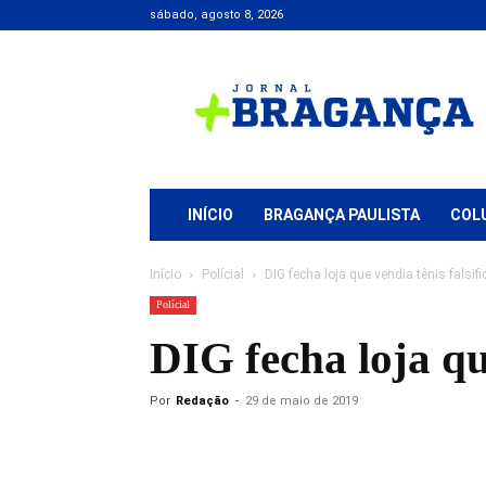
sábado, agosto 8, 2026
Jornal
+
Bragança
INÍCIO
BRAGANÇA PAULISTA
COL
Início
Polícial
DIG fecha loja que vendia tênis fals
Polícial
DIG fecha loja qu
Por
Redação
-
29 de maio de 2019