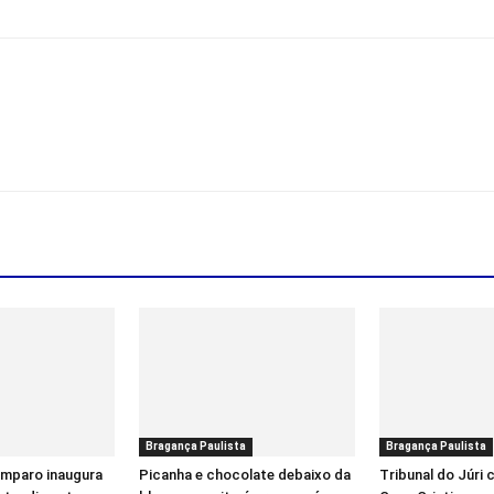
Bragança Paulista
Bragança Paulista
Amparo inaugura
Picanha e chocolate debaixo da
Tribunal do Júri