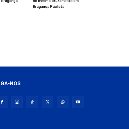
m Bragança
no mesmo cruzamento em
Bragança Paulista
IGA-NOS