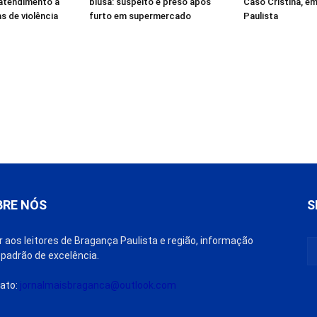
 atendimento a
blusa: suspeito é preso após
Caso Cristina, e
s de violência
furto em supermercado
Paulista
BRE NÓS
S
r aos leitores de Bragança Paulista e região, informação
padrão de excelência.
ato:
jornalmaisbraganca@outlook.com