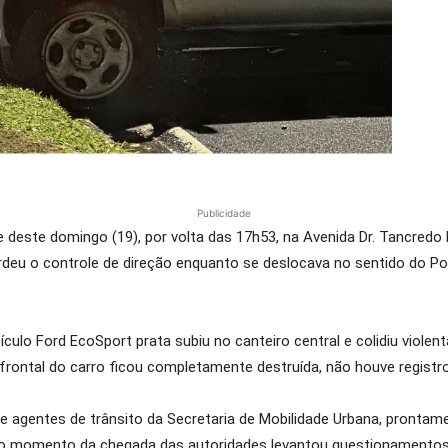
Publicidade
de deste domingo (19), por volta das 17h53, na Avenida Dr. Tancredo
perdeu o controle de direção enquanto se deslocava no sentido do 
culo Ford EcoSport prata subiu no canteiro central e colidiu viol
 frontal do carro ficou completamente destruída, não houve registro
itar e agentes de trânsito da Secretaria de Mobilidade Urbana, pront
 no momento da chegada das autoridades levantou questionamentos