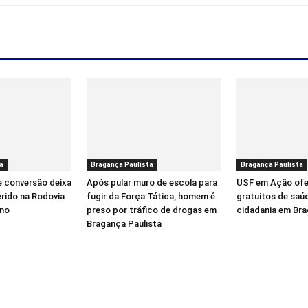
a
Bragança Paulista
Bragança Paulista
e conversão deixa
Após pular muro de escola para
USF em Ação ofe
erido na Rodovia
fugir da Força Tática, homem é
gratuitos de saú
íno
preso por tráfico de drogas em
cidadania em Bra
Bragança Paulista