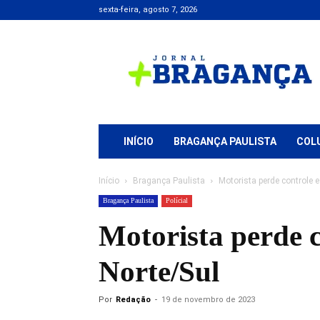
sexta-feira, agosto 7, 2026
Jornal
+
Bragança
INÍCIO
BRAGANÇA PAULISTA
COL
Início
Bragança Paulista
Motorista perde controle e
Bragança Paulista
Polícial
Motorista perde c
Norte/Sul
Por
Redação
-
19 de novembro de 2023