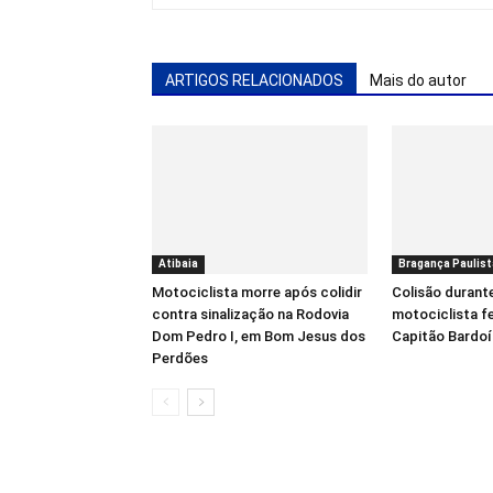
ARTIGOS RELACIONADOS
Mais do autor
Atibaia
Bragança Paulist
Motociclista morre após colidir
Colisão durant
contra sinalização na Rodovia
motociclista f
Dom Pedro I, em Bom Jesus dos
Capitão Bardo
Perdões