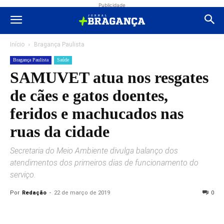
Publicidade
Início
Bragança Paulista
Bragança Paulista
Saúde
SAMUVET atua nos resgates
de cães e gatos doentes,
feridos e machucados nas
ruas da cidade
Secretaria do Meio Ambiente divulga balanço dos
atendimentos dos primeiros dias de funcionamento do
serviço.
Por
Redação
-
22 de março de 2019
0