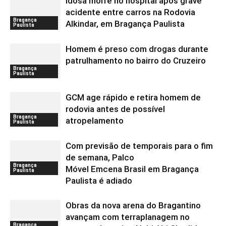
Idosa morre no hospital após grave
acidente entre carros na Rodovia
Bragança
Alkindar, em Bragança Paulista
Paulista
Homem é preso com drogas durante
patrulhamento no bairro do Cruzeiro
Bragança
Paulista
GCM age rápido e retira homem de
rodovia antes de possível
Bragança
atropelamento
Paulista
Com previsão de temporais para o fim
de semana, Palco
Bragança
Móvel Emcena Brasil em Bragança
Paulista
Paulista é adiado
Obras da nova arena do Bragantino
avançam com terraplanagem no
Bragança