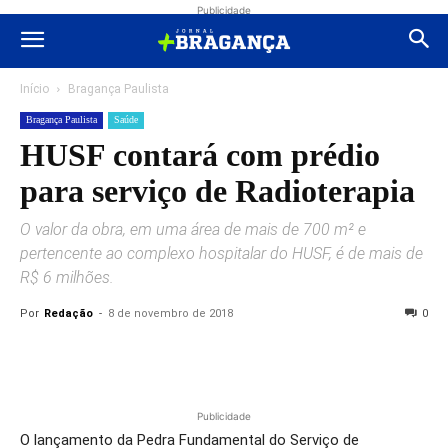
Publicidade
Início
Bragança Paulista
Bragança Paulista
Saúde
HUSF contará com prédio
para serviço de Radioterapia
O valor da obra, em uma área de mais de 700 m² e
pertencente ao complexo hospitalar do HUSF, é de mais de
R$ 6 milhões.
Por
Redação
-
8 de novembro de 2018
0
Publicidade
O lançamento da
Pedra
Fundamental do Serviço de