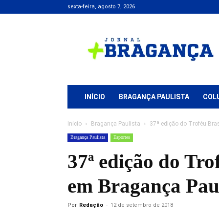
sexta-feira, agosto 7, 2026
Jornal
+
Bragança
INÍCIO
BRAGANÇA PAULISTA
COL
Início
Bragança Paulista
37ª edição do Troféu Bra
Bragança Paulista
Esportes
37ª edição do Tro
em Bragança Paul
Por
Redação
-
12 de setembro de 2018