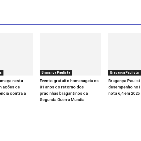
a
Bragança Paulista
Bragança Paulista
começa nesta
Evento gratuito homenageia os
Bragança Paulist
m ações de
81 anos do retorno dos
desempenho no I
ência contra a
pracinhas bragantinos da
nota 6,4 em 2025
Segunda Guerra Mundial