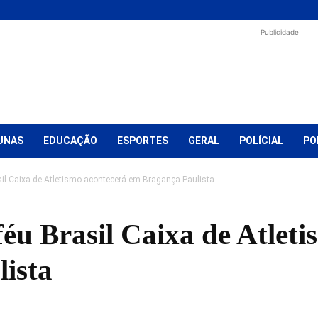
Publicidade
UNAS
EDUCAÇÃO
ESPORTES
GERAL
POLÍCIAL
PO
sil Caixa de Atletismo acontecerá em Bragança Paulista
féu Brasil Caixa de Atlet
ista