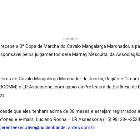
Publicidade
recebe a 3ª Copa de Marcha do Cavalo Mangalarga Marchador, a part
esponsável pelos julgamentos será Marney Mesquita, da Associação 
dores do Cavalo Mangalarga Marchador de Jundiaí, Região e Circuit
CCMM) e LR Assessoria, com apoio da Prefeitura da Estância de Br
os.
 desde que eles tenham acima de 36 meses e estejam registrados 
ones e e-mails: Luciano Rocha – LR Assessoria (15) 98128- -2524
gerenteexecutivo@nucleobandeirantes.com.br
.