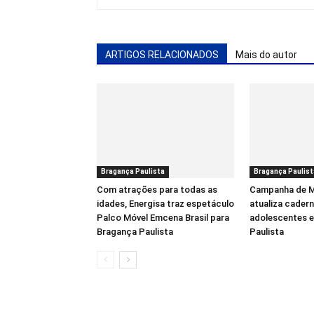
ARTIGOS RELACIONADOS
Mais do autor
Bragança Paulista
Bragança Paulist
Com atrações para todas as
Campanha de M
idades, Energisa traz espetáculo
atualiza cadern
Palco Móvel Emcena Brasil para
adolescentes 
Bragança Paulista
Paulista