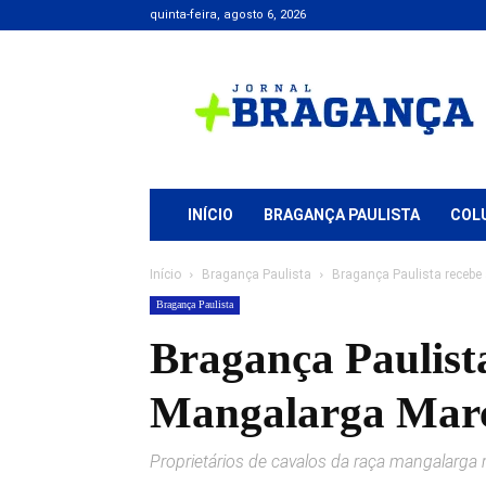
quinta-feira, agosto 6, 2026
Jornal
+
Bragança
INÍCIO
BRAGANÇA PAULISTA
COL
Início
Bragança Paulista
Bragança Paulista receb
Bragança Paulista
Bragança Paulist
Mangalarga Mar
Proprietários de cavalos da raça mangalarga