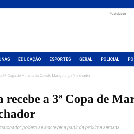
Publicidade
UNAS
EDUCAÇÃO
ESPORTES
GERAL
POLÍCIAL
PO
e a 3ª Copa de Marcha do Cavalo Mangalarga Marchador
a recebe a 3ª Copa de Ma
chador
 marchador podem se inscrever a partir da próxima semana.