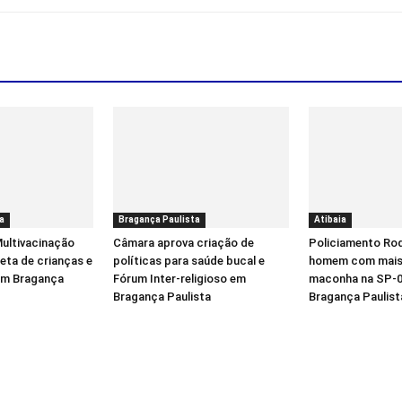
a
Bragança Paulista
Atibaia
ultivacinação
Câmara aprova criação de
Policiamento Rod
eta de crianças e
políticas para saúde bucal e
homem com mais 
em Bragança
Fórum Inter-religioso em
maconha na SP-0
Bragança Paulista
Bragança Paulist