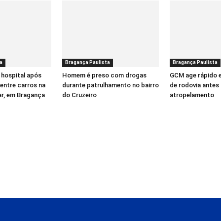
a
Bragança Paulista
Bragança Paulista
 hospital após
Homem é preso com drogas
GCM age rápido 
entre carros na
durante patrulhamento no bairro
de rodovia antes 
ar, em Bragança
do Cruzeiro
atropelamento