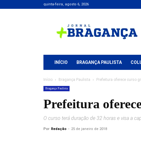
quinta-feira, agosto 6, 2026
Jornal
+
Bragança
INÍCIO
BRAGANÇA PAULISTA
COL
Início
Bragança Paulista
Prefeitura oferece curso 
Bragança Paulista
Prefeitura oferec
O curso terá duração de 32 horas e visa a ca
Por
Redação
-
25 de janeiro de 2018