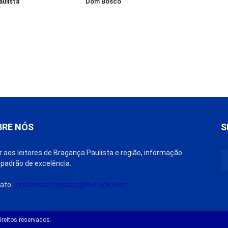
ulista
Dom Bosco
BRE NÓS
S
r aos leitores de Bragança Paulista e região, informação
padrão de excelência.
ato:
jornalmaisbraganca@outlook.com
reitos reservados.