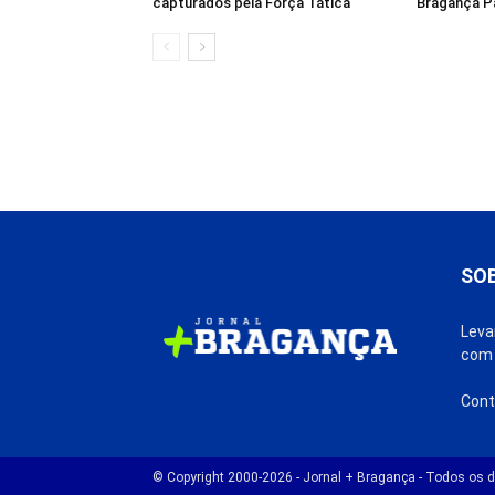
capturados pela Força Tática
Bragança Pa
SO
Leva
com 
Cont
© Copyright 2000-2026 - Jornal + Bragança - Todos os di