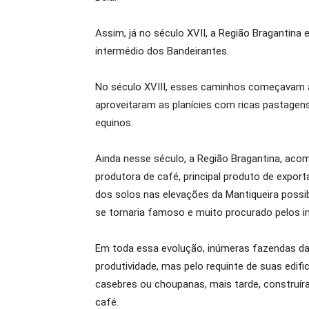
Assim, já no século XVII, a Região Bragantina e
intermédio dos Bandeirantes.
No século XVIII, esses caminhos começavam a
aproveitaram as planícies com ricas pastagen
equinos.
Ainda nesse século, a Região Bragantina, acom
produtora de café, principal produto de exporta
dos solos nas elevações da Mantiqueira possib
se tornaria famoso e muito procurado pelos i
Em toda essa evolução, inúmeras fazendas da
produtividade, mas pelo requinte de suas edif
casebres ou choupanas, mais tarde, construíra
café.