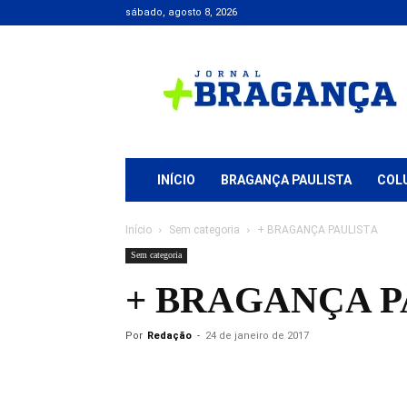
sábado, agosto 8, 2026
Jornal
+
Bragança
INÍCIO
BRAGANÇA PAULISTA
COL
Início
Sem categoria
+ BRAGANÇA PAULISTA
Sem categoria
+ BRAGANÇA P
Por
Redação
-
24 de janeiro de 2017