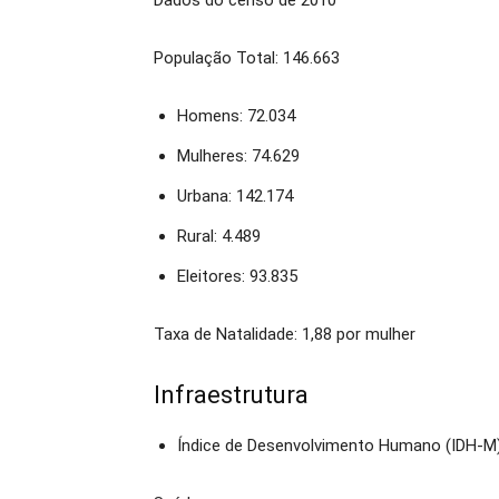
Dados do censo de 2010
População Total: 146.663
Homens: 72.034
Mulheres: 74.629
Urbana: 142.174
Rural: 4.489
Eleitores: 93.835
Taxa de Natalidade: 1,88 por mulher
Infraestrutura
Índice de Desenvolvimento Humano (IDH-M)