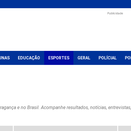
Publicidade
UNAS
EDUCAÇÃO
ESPORTES
GERAL
POLÍCIAL
PO
ação
Eleições 2024
Eleições 2026
Esportes
Eventos
Extrema
Saúde
Sem categoria
Shopping
Socorro
Turismo
Vídeos
ragança e no Brasil. Acompanhe resultados, notícias, entrevistas,