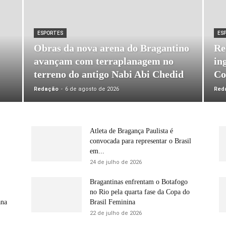
ESPORTES
ES
Obras da nova arena do Bragantino
Re
avançam com terraplanagem no
in
terreno do antigo Nabi Abi Chedid
Co
Redação
-
6 de agosto de 2026
Red
Atleta de Bragança Paulista é
convocada para representar o Brasil
em...
24 de julho de 2026
Bragantinas enfrentam o Botafogo
no Rio pela quarta fase da Copa do
ana
Brasil Feminina
22 de julho de 2026