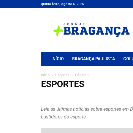
quinta-feira, agosto 6, 2026
Jornal
+
Bragança
INÍCIO
BRAGANÇA PAULISTA
COL
Início
Esportes
Página 2
ESPORTES
Advogados
Atibaia
Bragança Paulista
Edital
Educ
Extrema
Geral
Justiça
Polícial
Política
Região
Leia as últimas notícias sobre esportes em B
bastidores do esporte.