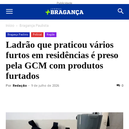
Publicidade
Início
Bragança Paulista
Bragança Paulista
Polícial
Região
Ladrão que praticou vários
furtos em residências é preso
pela GCM com produtos
furtados
Por
Redação
-
9 de julho de 2026
0