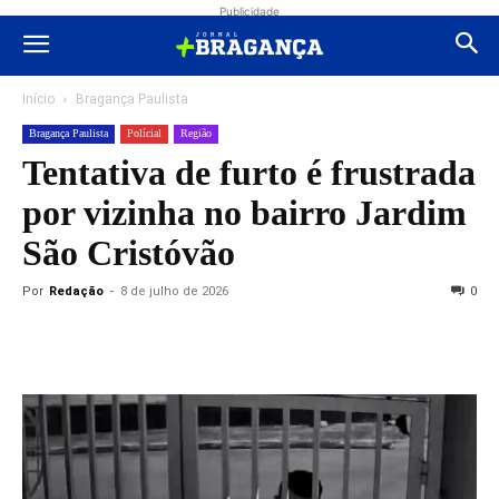
Publicidade
Início
Bragança Paulista
Bragança Paulista
Polícial
Região
Tentativa de furto é frustrada
por vizinha no bairro Jardim
São Cristóvão
Por
Redação
-
8 de julho de 2026
0