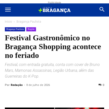
Publicidade
Início
Bragança Paulista
Bragança Paulista
Região
Festival Gastronômico no
Bragança Shopping acontece
no feriado
Festival, com entrada gratuita, conta com cover de Bruno
Mars, Mamonas Assassinas, Legião Urbana, além das
Guerreiras do K-Pop.
Por
Redação
-
8 de julho de 2026
0