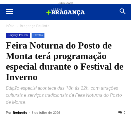
Publicidade
Início
Bragança Paulista
Bragança Paulista
Eventos
Feira Noturna do Posto de
Monta terá programação
especial durante o Festival de
Inverno
Edição especial acontece das 18h às 22h, com atrações
culturais e serviços tradicionais da Feira Noturna do Posto
de Monta.
Por
Redação
-
8 de julho de 2026
0