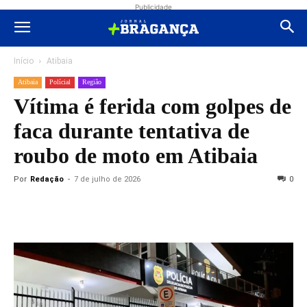
Publicidade
Início
Atibaia
Atibaia
Polícial
Região
Vítima é ferida com golpes de
faca durante tentativa de
roubo de moto em Atibaia
Por
Redação
-
7 de julho de 2026
0