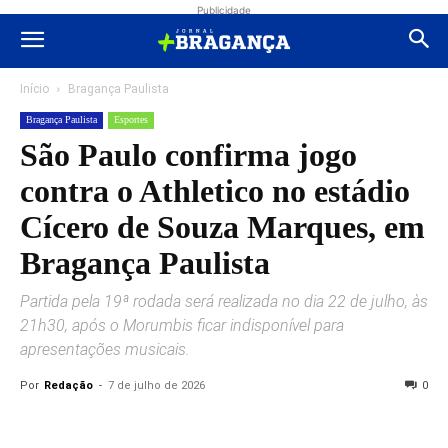
Publicidade
Início
Bragança Paulista
Bragança Paulista
Esportes
São Paulo confirma jogo
contra o Athletico no estádio
Cícero de Souza Marques, em
Bragança Paulista
Partida pela 19ª rodada será realizada no dia 22 de julho, às
21h30, após o Morumbis ficar indisponível para
apresentações musicais.
Por
Redação
-
7 de julho de 2026
0