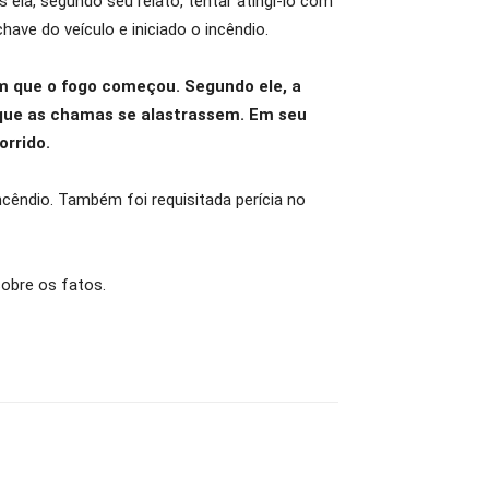
ela, segundo seu relato, tentar atingi-lo com
have do veículo e iniciado o incêndio.
m que o fogo começou. Segundo ele, a
s que as chamas se alastrassem. Em seu
orrido.
incêndio. Também foi requisitada perícia no
sobre os fatos.