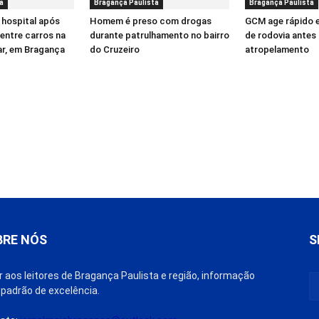
a
Bragança Paulista
Bragança Paulista
 hospital após
Homem é preso com drogas
GCM age rápido 
entre carros na
durante patrulhamento no bairro
de rodovia antes 
ar, em Bragança
do Cruzeiro
atropelamento
BRE NÓS
S
r aos leitores de Bragança Paulista e região, informação
padrão de excelência.