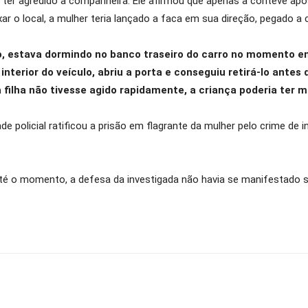
ter agredido a companheira. Ele afirmou que apenas a conteve após 
ar o local, a mulher teria lançado a faca em sua direção, pegado a c
o, estava dormindo no banco traseiro do carro no momento e
interior do veículo, abriu a porta e conseguiu retirá-lo ante
filha não tivesse agido rapidamente, a criança poderia ter m
e policial ratificou a prisão em flagrante da mulher pelo crime de 
 Até o momento, a defesa da investigada não havia se manifestado 