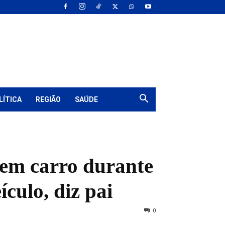
LÍTICA
REGIÃO
SAÚDE
 em carro durante
culo, diz pai
0