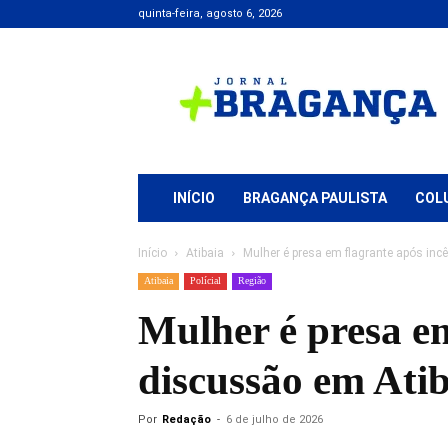
quinta-feira, agosto 6, 2026
Jornal
+
Bragança
INÍCIO
BRAGANÇA PAULISTA
COL
Início
Atibaia
Mulher é presa em flagrante após inc
Atibaia
Polícial
Região
Mulher é presa e
discussão em Atib
Por
Redação
-
6 de julho de 2026