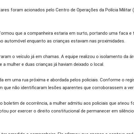
litares foram acionados pelo Centro de Operações da Polícia Milita
nformou que a companheira estaria em surto, portando uma faca e 
 no automóvel enquanto as crianças estavam nas proximidades.
raram o veículo já em chamas. A equipe realizou o isolamento da á
 a mulher e duas crianças já haviam deixado o local.
da em uma rua próxima e abordada pelos policiais. Conforme o regist
ram que não identificaram lesões aparentes que corroborassem a 
 boletim de ocorrência, a mulher admitiu aos policiais que ateou f
optou por exercer o direito constitucional de permanecer em silênc