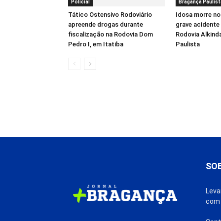
Polícial
Bragança Paulist
Tático Ostensivo Rodoviário
Idosa morre no
apreende drogas durante
grave acidente 
fiscalização na Rodovia Dom
Rodovia Alkind
Pedro I, em Itatiba
Paulista
SO
Leva
com 