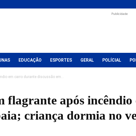
Publicidade
UNAS
EDUCAÇÃO
ESPORTES
GERAL
POLÍCIAL
PO
êndio em carro durante discussão em...
m flagrante após incêndio
aia; criança dormia no veí