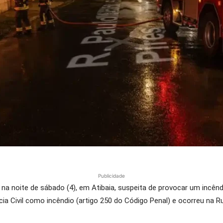
Publicidade
 na noite de sábado (4), em Atibaia, suspeita de provocar um inc
cia Civil como incêndio (artigo 250 do Código Penal) e ocorreu na Ru