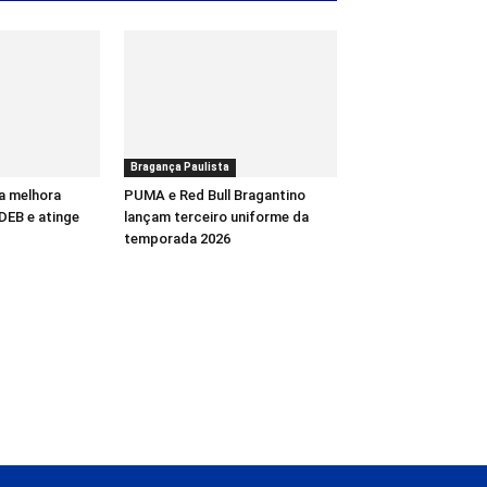
Bragança Paulista
a melhora
PUMA e Red Bull Bragantino
DEB e atinge
lançam terceiro uniforme da
temporada 2026