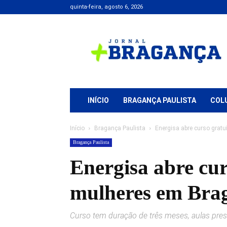
quinta-feira, agosto 6, 2026
Jornal
+
Bragança
INÍCIO
BRAGANÇA PAULISTA
COL
Início
Bragança Paulista
Energisa abre curso gratu
Bragança Paulista
Energisa abre cur
mulheres em Brag
Curso tem duração de três meses, aulas prese