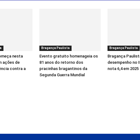
a
Bragança Paulista
Bragança Paulista
começa nesta
Evento gratuito homenageia os
Bragança Paulist
m ações de
81 anos do retorno dos
desempenho no I
ência contra a
pracinhas bragantinos da
nota 6,4 em 2025
Segunda Guerra Mundial