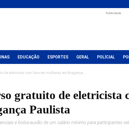
Publicidade
UNAS
EDUCAÇÃO
ESPORTES
GERAL
POLÍCIAL
PO
ito de eletricista com foco em mulheres em Bragança...
so gratuito de eletricista
ança Paulista
nciais e bolsa-auxílio de um salário mínimo para participantes se