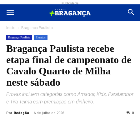
Publicidade
Início
Bragança Paulista
Bragança Paulista
Eventos
Bragança Paulista recebe
etapa final de campeonato de
Cavalo Quarto de Milha
neste sábado
Provas incluem categorias como Amador, Kids, Paratambor
e Tira Teima com premiação em dinheiro.
Por
Redação
-
6 de julho de 2026
0