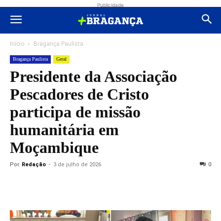
Publicidade
Início
Bragança Paulista
Bragança Paulista
Geral
Presidente da Associação
Pescadores de Cristo
participa de missão
humanitária em
Moçambique
Por
Redação
-
3 de julho de 2026
0