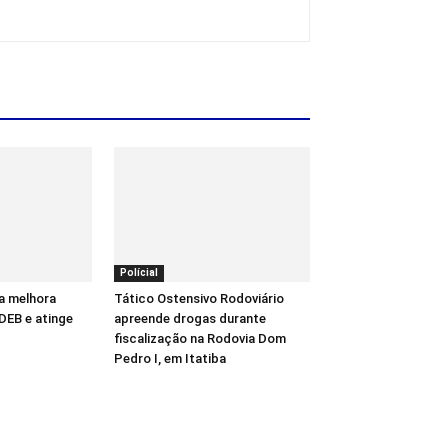
Polícial
a melhora
Tático Ostensivo Rodoviário
DEB e atinge
apreende drogas durante
fiscalização na Rodovia Dom
Pedro I, em Itatiba