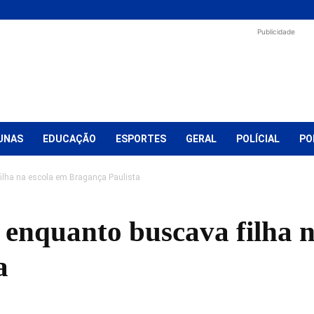
Publicidade
UNAS
EDUCAÇÃO
ESPORTES
GERAL
POLÍCIAL
PO
ilha na escola em Bragança Paulista
 enquanto buscava filha n
a