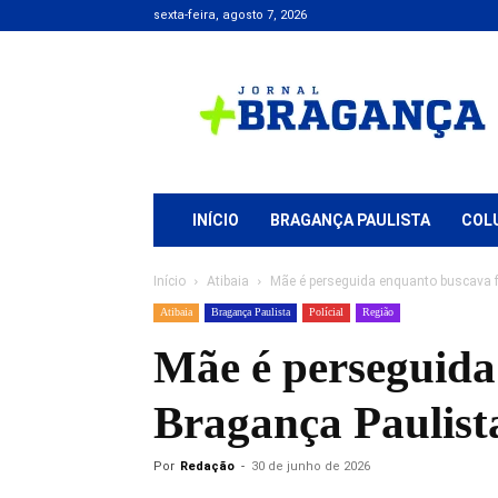
sexta-feira, agosto 7, 2026
Jornal
+
Bragança
INÍCIO
BRAGANÇA PAULISTA
COL
Início
Atibaia
Mãe é perseguida enquanto buscava f
Atibaia
Bragança Paulista
Polícial
Região
Mãe é perseguida
Bragança Paulist
Por
Redação
-
30 de junho de 2026