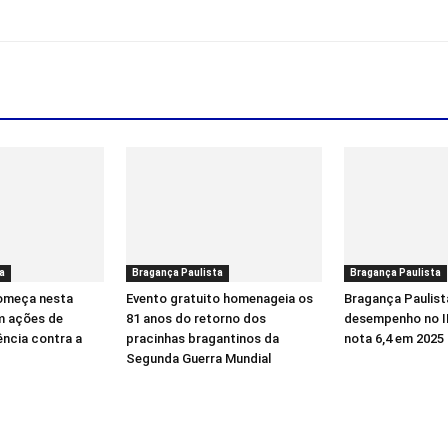
a
Bragança Paulista
Bragança Paulista
começa nesta
Evento gratuito homenageia os
Bragança Paulist
m ações de
81 anos do retorno dos
desempenho no I
ência contra a
pracinhas bragantinos da
nota 6,4 em 2025
Segunda Guerra Mundial