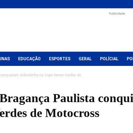
Publicidade
UNAS
EDUCAÇÃO
ESPORTES
GERAL
POLÍCIAL
PO
 conquistam dobradinha na Copa Serras Verdes de...
e Bragança Paulista conq
erdes de Motocross