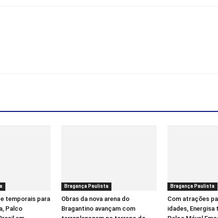
a
Bragança Paulista
Bragança Paulista
e temporais para
Obras da nova arena do
Com atrações pa
a, Palco
Bragantino avançam com
idades, Energisa