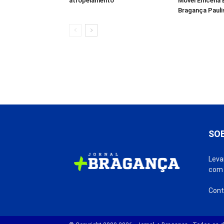
atropelamento
Móvel Emcena B
Bragança Pauli
SO
Leva
com 
Cont