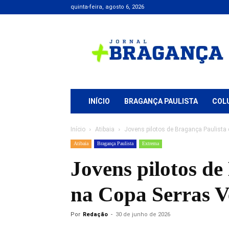
quinta-feira, agosto 6, 2026
Jornal
+
Bragança
INÍCIO
BRAGANÇA PAULISTA
COL
Início
Atibaia
Jovens pilotos de Bragança Paulista
Atibaia
Bragança Paulista
Extrema
Jovens pilotos d
na Copa Serras V
Por
Redação
-
30 de junho de 2026