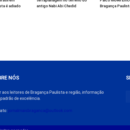
rasil em
terraplanagem no terreno do
Palco Móvel Emce
sta é adiado
antigo Nabi Abi Chedid
Bragança Paulist
BRE NÓS
S
r aos leitores de Bragança Paulista e região, informação
padrão de excelência.
ato:
jornalmaisbraganca@outlook.com