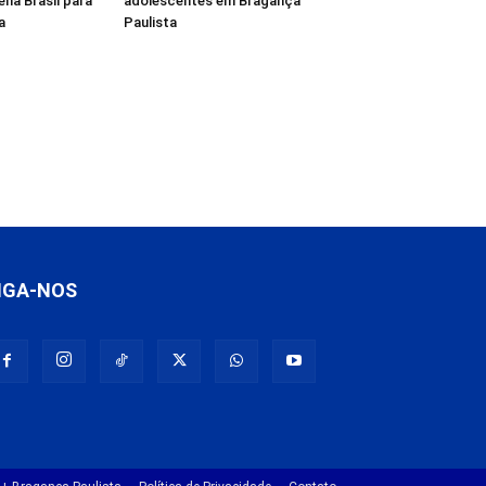
na Brasil para
adolescentes em Bragança
a
Paulista
IGA-NOS