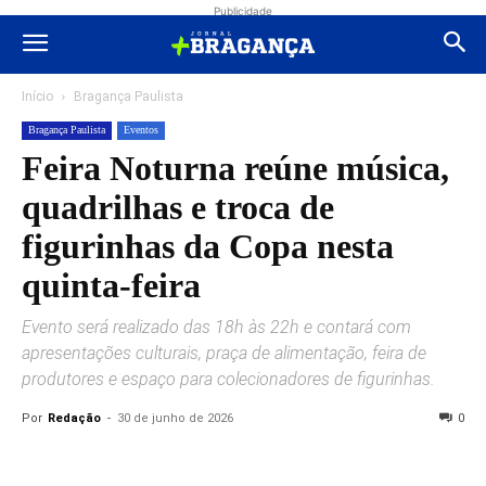
Publicidade
Início
Bragança Paulista
Bragança Paulista
Eventos
Feira Noturna reúne música,
quadrilhas e troca de
figurinhas da Copa nesta
quinta-feira
Evento será realizado das 18h às 22h e contará com
apresentações culturais, praça de alimentação, feira de
produtores e espaço para colecionadores de figurinhas.
Por
Redação
-
30 de junho de 2026
0