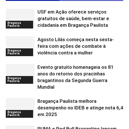
USF em Ação oferece serviços
gratuitos de saúde, bem-estar e
Bragança
cidadania em Bragança Paulista
Paulista
Agosto Lilás começa nesta sexta-
feira com ações de combate à
Bragança
violência contra a mulher
Paulista
Evento gratuito homenageia os 81
anos do retorno dos pracinhas
Bragança
bragantinos da Segunda Guerra
Paulista
Mundial
Bragança Paulista melhora
desempenho no IDEB e atinge nota 6,4
Bragança
em 2025
Paulista
PUMA e Red Bull Bragantino lançam