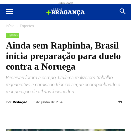
Publicidade
Início
Esportes
Esportes
Ainda sem Raphinha, Brasil
inicia preparação para duelo
contra a Noruega
Reservas foram a campo, titulares realizaram trabalho
regenerativo e comissão técnica segue acompanhando a
recuperação de atletas lesionados.
Por
Redação
-
30 de junho de 2026
0