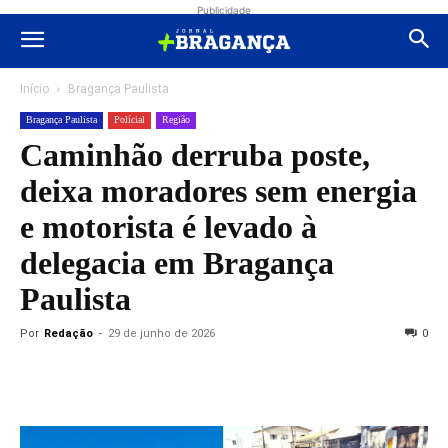
Publicidade
Início
Bragança Paulista
Bragança Paulista
Polícial
Região
Caminhão derruba poste,
deixa moradores sem energia
e motorista é levado à
delegacia em Bragança
Paulista
Por
Redação
-
29 de junho de 2026
0