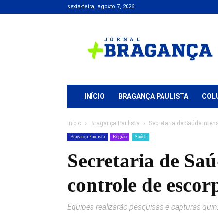
sexta-feira, agosto 7, 2026
Jornal
+
Bragança
INÍCIO
BRAGANÇA PAULISTA
COL
Início
Bragança Paulista
Secretaria de Saúde inten
Bragança Paulista
Região
Saúde
Secretaria de Saú
controle de escor
Equipes realizarão pesquisas e capturas quin