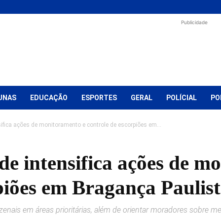
Publicidade
UNAS
EDUCAÇÃO
ESPORTES
GERAL
POLÍCIAL
PO
sifica ações de monitoramento e controle de escorpiões em...
de intensifica ações de m
piões em Bragança Paulis
zenais em áreas prioritárias, além de orientar moradores sobre m