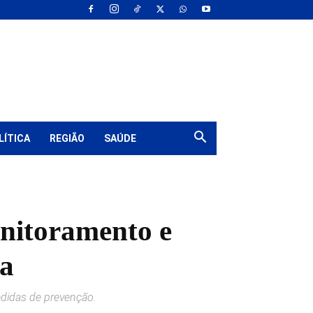
LÍTICA
REGIÃO
SAÚDE
onitoramento e
ta
edidas de prevenção.