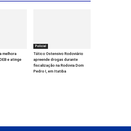
Polícial
a melhora
Tático Ostensivo Rodoviário
DEB e atinge
apreende drogas durante
fiscalização na Rodovia Dom
Pedro I, em Itatiba