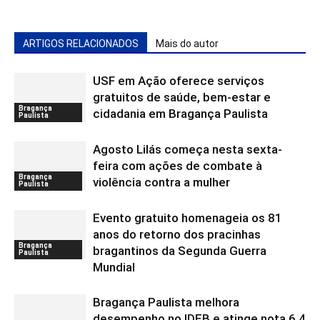
ARTIGOS RELACIONADOS
Mais do autor
USF em Ação oferece serviços
gratuitos de saúde, bem-estar e
Bragança
cidadania em Bragança Paulista
Paulista
Agosto Lilás começa nesta sexta-
feira com ações de combate à
Bragança
violência contra a mulher
Paulista
Evento gratuito homenageia os 81
anos do retorno dos pracinhas
Bragança
bragantinos da Segunda Guerra
Paulista
Mundial
Bragança Paulista melhora
desempenho no IDEB e atinge nota 6,4