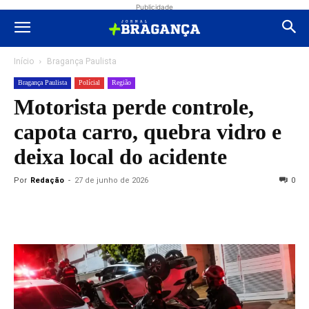
Publicidade
Início
Bragança Paulista
Bragança Paulista
Polícial
Região
Motorista perde controle,
capota carro, quebra vidro e
deixa local do acidente
Por
Redação
-
27 de junho de 2026
0