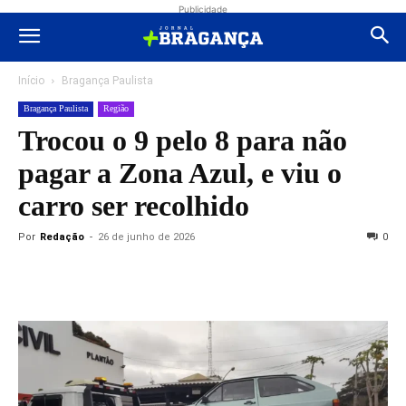
Publicidade
Início
Bragança Paulista
Bragança Paulista
Região
Trocou o 9 pelo 8 para não
pagar a Zona Azul, e viu o
carro ser recolhido
Por
Redação
-
26 de junho de 2026
0