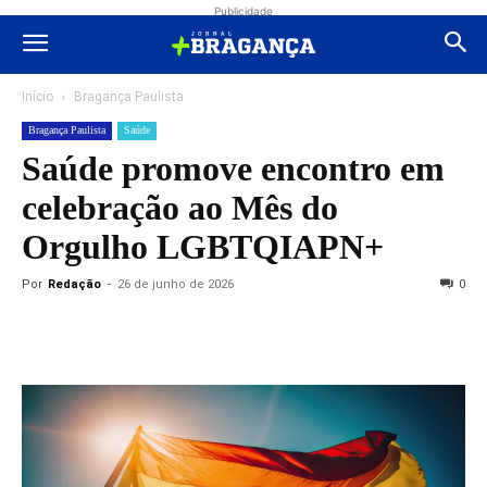
Publicidade
Início
Bragança Paulista
Bragança Paulista
Saúde
Saúde promove encontro em
celebração ao Mês do
Orgulho LGBTQIAPN+
Por
Redação
-
26 de junho de 2026
0