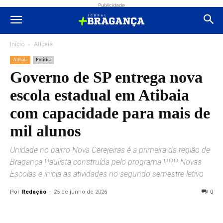
Publicidade
Início
Atibaia
Atibaia
Política
Governo de SP entrega nova
escola estadual em Atibaia
com capacidade para mais de
mil alunos
Unidade no bairro Nova Cerejeiras é a primeira da região de
Bragança Paulista construída pelo programa PPP Novas
Escolas e inicia as atividades no segundo semestre letivo
Por
Redação
-
25 de junho de 2026
0