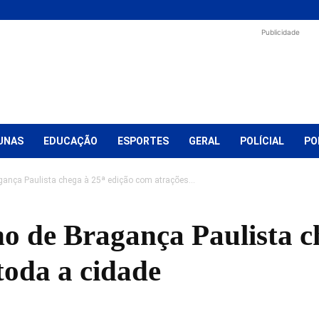
Publicidade
UNAS
EDUCAÇÃO
ESPORTES
GERAL
POLÍCIAL
PO
agança Paulista chega à 25ª edição com atrações...
no de Bragança Paulista c
toda a cidade