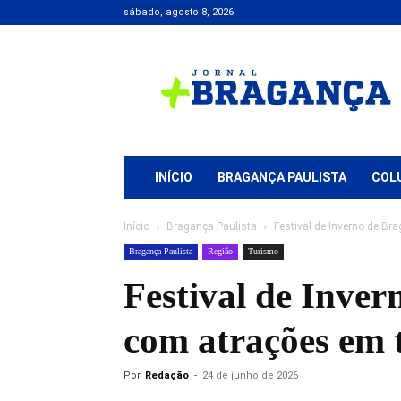
sábado, agosto 8, 2026
Jornal
+
Bragança
INÍCIO
BRAGANÇA PAULISTA
COL
Início
Bragança Paulista
Festival de Inverno de Br
Bragança Paulista
Região
Turismo
Festival de Inver
com atrações em 
Por
Redação
-
24 de junho de 2026