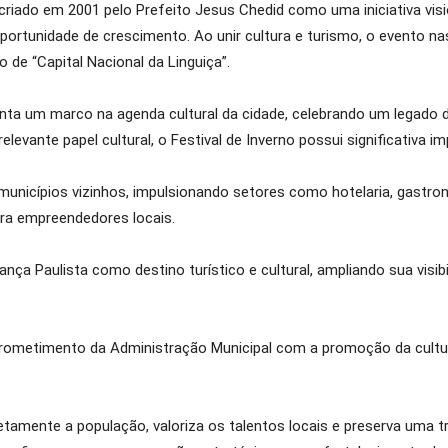
 criado em 2001 pelo Prefeito Jesus Chedid como uma iniciativa visio
rtunidade de crescimento. Ao unir cultura e turismo, o evento nas
o de “Capital Nacional da Linguiça”.
enta um marco na agenda cultural da cidade, celebrando um legado de
elevante papel cultural, o Festival de Inverno possui significativa i
 municípios vizinhos, impulsionando setores como hotelaria, gastro
a empreendedores locais.
a Paulista como destino turístico e cultural, ampliando sua visib
prometimento da Administração Municipal com a promoção da cult
tamente a população, valoriza os talentos locais e preserva uma tr