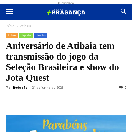
Publicidade
Início
Atibaia
Atibaia
Esportes
Eventos
Aniversário de Atibaia tem
transmissão do jogo da
Seleção Brasileira e show do
Jota Quest
Por
Redação
-
24 de junho de 2026
0