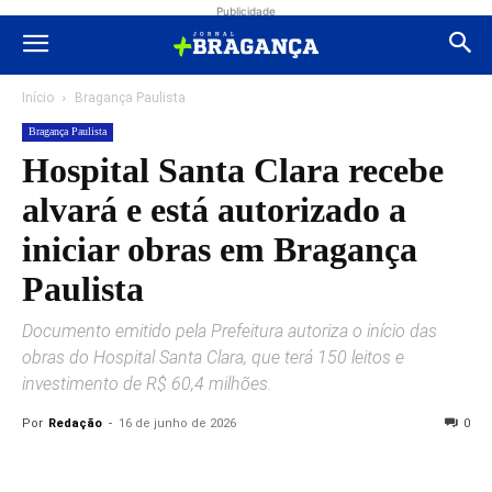
Publicidade
Início
Bragança Paulista
Bragança Paulista
Hospital Santa Clara recebe
alvará e está autorizado a
iniciar obras em Bragança
Paulista
Documento emitido pela Prefeitura autoriza o início das
obras do Hospital Santa Clara, que terá 150 leitos e
investimento de R$ 60,4 milhões.
Por
Redação
-
16 de junho de 2026
0