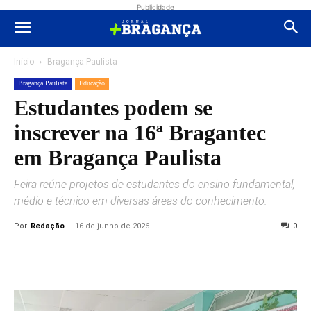
Publicidade
Início
Bragança Paulista
Bragança Paulista
Educação
Estudantes podem se
inscrever na 16ª Bragantec
em Bragança Paulista
Feira reúne projetos de estudantes do ensino fundamental,
médio e técnico em diversas áreas do conhecimento.
Por
Redação
-
16 de junho de 2026
0