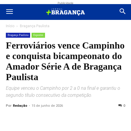
Publicidade
Início
Bragança Paulista
Bragança Paulista
Esportes
Ferroviários vence Campinho
e conquista bicampeonato do
Amador Série A de Bragança
Paulista
Equipe venceu o Campinho por 2 a 0 na final e garantiu o
segundo título consecutivo da competição.
Por
Redação
-
15 de junho de 2026
0