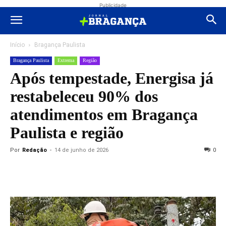
Publicidade
Início
Bragança Paulista
Bragança Paulista
Extrema
Região
Após tempestade, Energisa já
restabeleceu 90% dos
atendimentos em Bragança
Paulista e região
Por
Redação
-
14 de junho de 2026
0