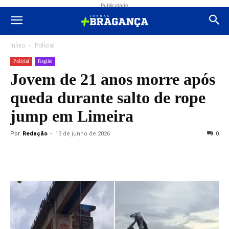
Publicidade
Início
Polícial
Polícial
Região
Jovem de 21 anos morre após
queda durante salto de rope
jump em Limeira
Por
Redação
-
13 de junho de 2026
0