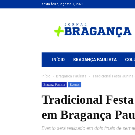
sexta-feira, agosto 7, 2026
Jornal
+
Bragança
INÍCIO
BRAGANÇA PAULISTA
COL
Início
Bragança Paulista
Tradicional Festa Junina
Bragança Paulista
Eventos
Tradicional Festa
em Bragança Paul
Evento será realizado em dois finais de seman