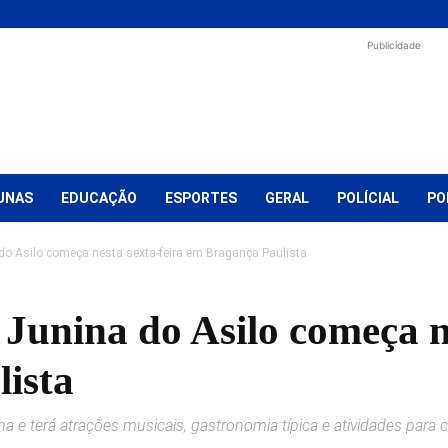
Publicidade
UNAS
EDUCAÇÃO
ESPORTES
GERAL
POLÍCIAL
PO
 do Asilo começa nesta sexta-feira em Bragança Paulista
 Junina do Asilo começa n
ista
a e terá atrações musicais, gastronomia típica e atividades para c