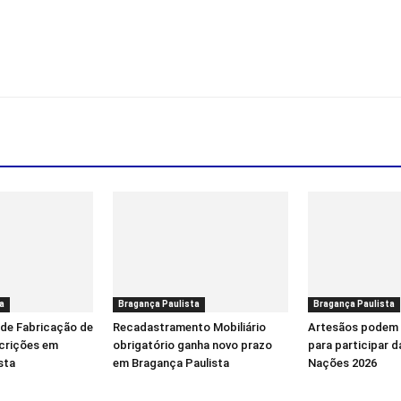
a
Bragança Paulista
Bragança Paulista
 de Fabricação de
Recadastramento Mobiliário
Artesãos podem 
scrições em
obrigatório ganha novo prazo
para participar d
sta
em Bragança Paulista
Nações 2026