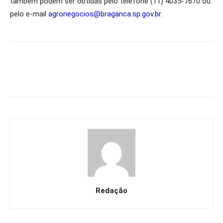
também podem ser obtidas pelo telefone (11) 4035-7670 ou
pelo e-mail
agronegocios@braganca.sp.gov.br
.
Redação