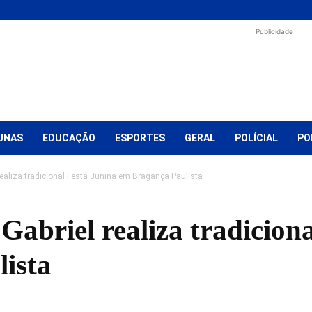
Publicidade
UNAS
EDUCAÇÃO
ESPORTES
GERAL
POLÍCIAL
PO
ealiza tradicional Festa Junina em Bragança Paulista
abriel realiza tradiciona
ista