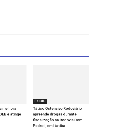
Polícial
a melhora
Tático Ostensivo Rodoviário
DEB e atinge
apreende drogas durante
fiscalização na Rodovia Dom
Pedro I, em Itatiba