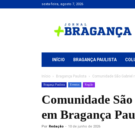
sexta-feira, agosto 7, 2026
Jornal
+
Bragança
INÍCIO
BRAGANÇA PAULISTA
COL
Início
Bragança Paulista
Comunidade São Gabriel r
Bragança Paulista
Eventos
Região
Comunidade São G
em Bragança Paul
Por
Redação
-
10 de junho de 2026