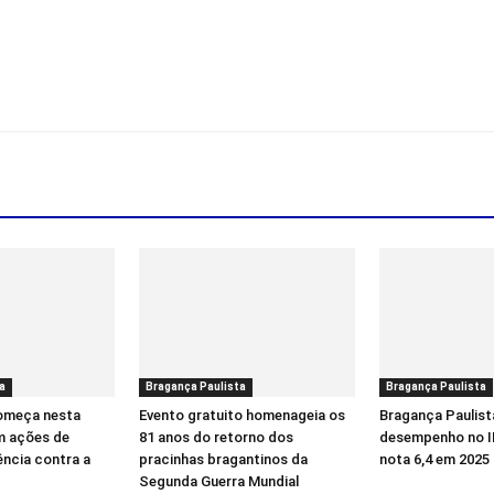
a
Bragança Paulista
Bragança Paulista
começa nesta
Evento gratuito homenageia os
Bragança Paulist
m ações de
81 anos do retorno dos
desempenho no I
ência contra a
pracinhas bragantinos da
nota 6,4 em 2025
Segunda Guerra Mundial