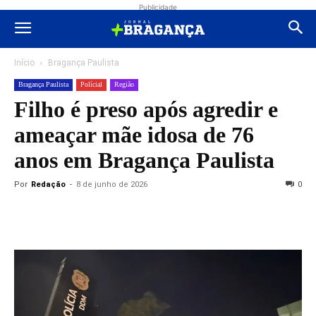
Publicidade
Início
Bragança Paulista
Bragança Paulista
Polícial
Região
Filho é preso após agredir e
ameaçar mãe idosa de 76
anos em Bragança Paulista
Por
Redação
-
8 de junho de 2026
0