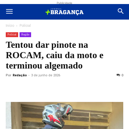
Publicidade
Início
Polícial
Polícial
Região
Tentou dar pinote na
ROCAM, caiu da moto e
terminou algemado
Por
Redação
-
3 de junho de 2026
0