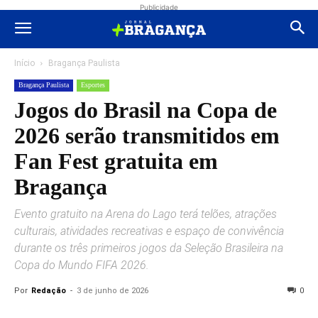
Publicidade
Início
Bragança Paulista
Bragança Paulista
Esportes
Jogos do Brasil na Copa de
2026 serão transmitidos em
Fan Fest gratuita em
Bragança
Evento gratuito na Arena do Lago terá telões, atrações
culturais, atividades recreativas e espaço de convivência
durante os três primeiros jogos da Seleção Brasileira na
Copa do Mundo FIFA 2026.
Por
Redação
-
3 de junho de 2026
0