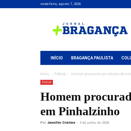
sexta-feira, agosto 7, 2026
Jornal
+
Bragança
INÍCIO
BRAGANÇA PAULISTA
COL
Início
Polícial
Homem procurado por estupro de vuln
Polícial
Homem procurado 
em Pinhalzinho
Por
Jennifer Cristine
-
3 de junho de 2026