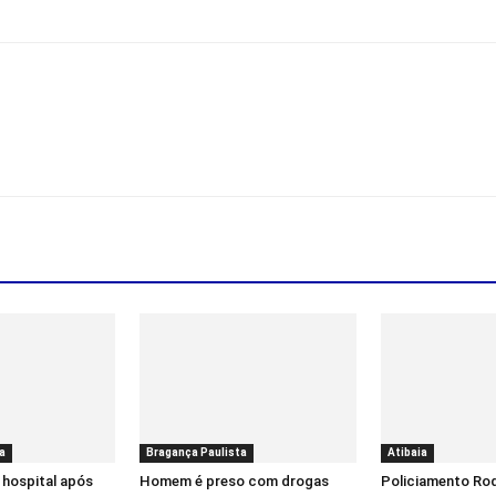
a
Bragança Paulista
Atibaia
 hospital após
Homem é preso com drogas
Policiamento Rod