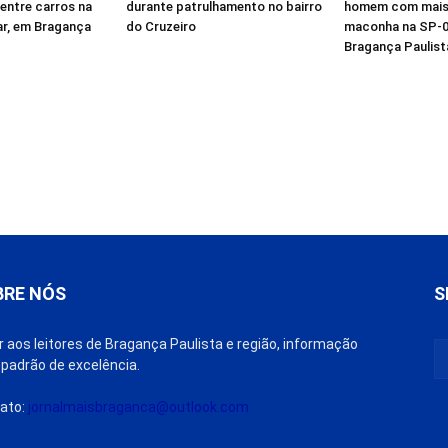
entre carros na
durante patrulhamento no bairro
homem com mais 
ar, em Bragança
do Cruzeiro
maconha na SP-0
Bragança Paulist
BRE NÓS
S
r aos leitores de Bragança Paulista e região, informação
padrão de excelência.
ato:
jornalmaisbraganca@outlook.com