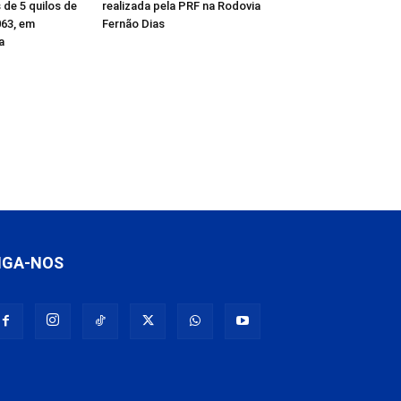
de 5 quilos de
realizada pela PRF na Rodovia
63, em
Fernão Dias
a
IGA-NOS