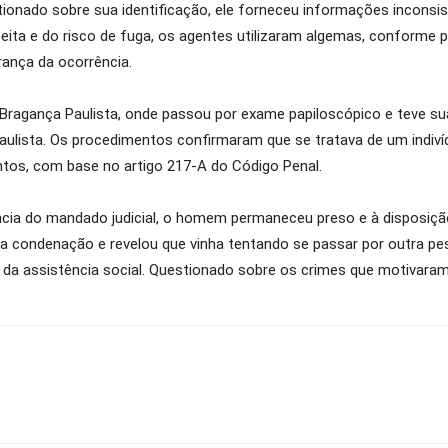
estionado sobre sua identificação, ele forneceu informações incon
ita e do risco de fuga, os agentes utilizaram algemas, conforme p
rança da ocorrência.
 Bragança Paulista, onde passou por exame papiloscópico e teve su
ulista. Os procedimentos confirmaram que se tratava de um indiví
ntos, com base no artigo 217-A do Código Penal.
ncia do mandado judicial, o homem permaneceu preso e à disposiç
da condenação e revelou que vinha tentando se passar por outra pess
a assistência social. Questionado sobre os crimes que motivaram 