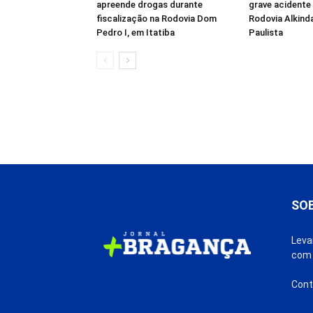
apreende drogas durante
grave acidente 
fiscalização na Rodovia Dom
Rodovia Alkind
Pedro I, em Itatiba
Paulista
SO
Leva
com 
Cont