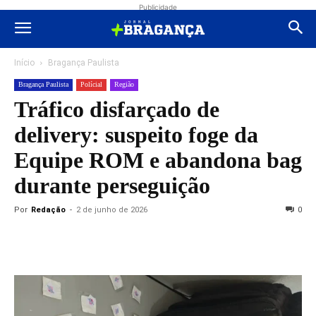
Publicidade
Início
Bragança Paulista
Bragança Paulista
Polícial
Região
Tráfico disfarçado de
delivery: suspeito foge da
Equipe ROM e abandona bag
durante perseguição
Por
Redação
-
2 de junho de 2026
0